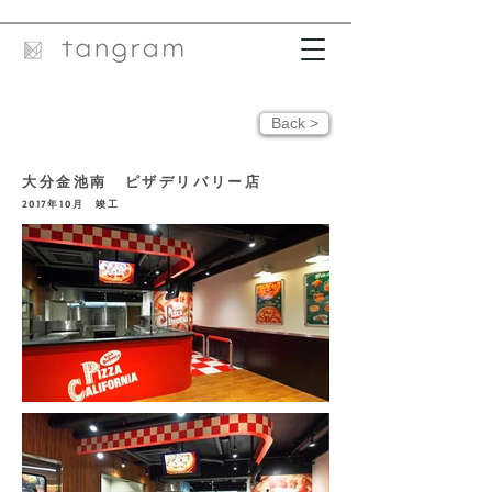
Back >
大分金池南 ピザデリバリー店
2017
年10
月 竣工