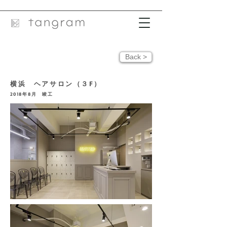
Back >
横浜 ヘアサロン（３F）
2018
年
8
月 竣工