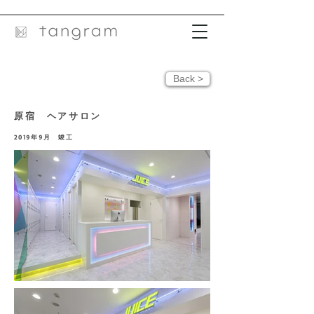
Back >
原宿 ヘアサロン
2019
年9
月 竣工